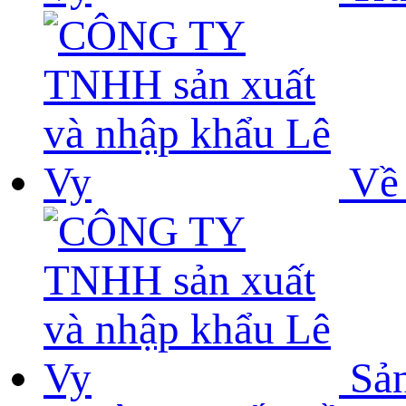
Về 
Sả