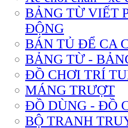
BẢNG TỪ VIẾT 
ĐỘNG
BÁN TỦ ĐỂ CA C
BẢNG TỪ - BẢN
ĐỒ CHƠI TRÍ TUỆ 
MÁNG TRƯỢT
ĐỒ DÙNG - ĐỒ 
BỘ TRANH TRU