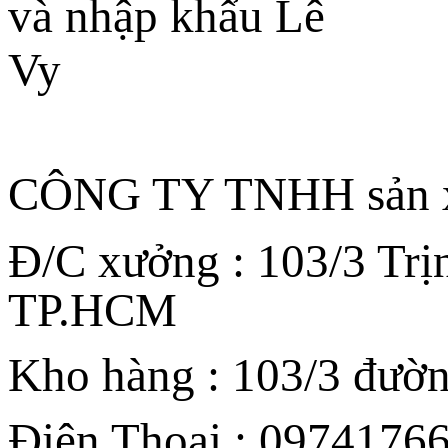
CÔNG TY TNHH sản xu
Đ/C xưởng : 103/3 Trị
TP.HCM
Kho hàng : 103/3 đườ
Điện Thoại : 09741766