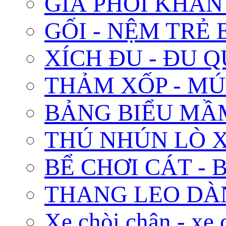
GIÁ PHƠI KHĂN
GỐI - NỆM TRẺ 
XÍCH ĐU - ĐU 
THẢM XỐP - MÚ
BẢNG BIỂU MẦ
THÚ NHÚN LÒ 
BỂ CHƠI CÁT - 
THANG LEO DÀ
Xe chòi chân - xe 