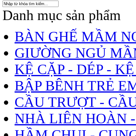
Danh mục sản phẩm
BÀN GHẾ MẦM N
GIƯỜNG NGỦ MẦ
KỆ CẶP - DÉP - K
BẬP BÊNH TRẺ E
CẦU TRƯỢT - CẦ
NHÀ LIÊN HOÀN -
HẦM CHUI - CUNG