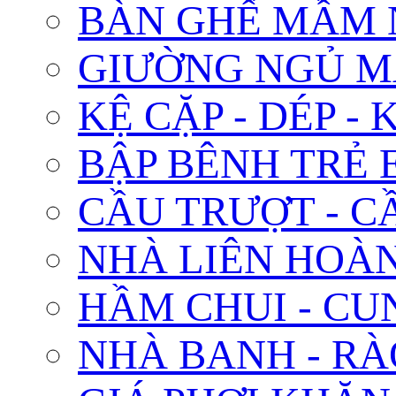
BÀN GHẾ MẦM
GIƯỜNG NGỦ 
KỆ CẶP - DÉP -
BẬP BÊNH TRẺ 
CẦU TRƯỢT - C
NHÀ LIÊN HOÀN
HẦM CHUI - CU
NHÀ BANH - RÀ