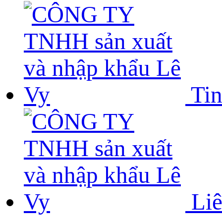
Tin
Liê