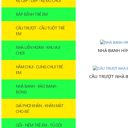
KỆ CẶP - DÉP - KỆ ĐỒ CHƠI
BẬP BÊNH TRẺ EM
CẦU TRƯỢT - CẦU TUỘT TRẺ
EM
NHÀ LIÊN HOÀN - KHU VUI
NHÀ BANH HÌ
CHƠI
HẦM CHUI - CUNG CHUI TRẺ
EM
CẦU TRƯỢT NHÀ 
NHÀ BANH - RÀO BANH -
BÓNG
GIÁ PHƠI KHĂN - KHĂN MẶT
CHO BÉ
GỐI - NỆM TRẺ EM - TỦ GỐI