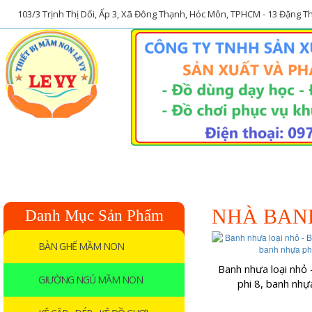
103/3 Trịnh Thị Dối, Ấp 3, Xã Đông Thạnh, Hóc Môn, TPHCM - 13 Đặng 
Trang chủ
Về chúng tôi
NHÀ BANH
Danh Mục Sản Phẩm
BÀN GHẾ MẦM NON
Banh nhưa loại nhỏ
GIƯỜNG NGỦ MẦM NON
phi 8, banh nhự