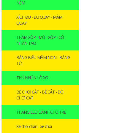
NỆM
XÍCH ĐU - ĐU QUAY - MÂM
QUAY
THẢM XỐP - MÚT XỐP - CỎ
NHÂN TẠO
BẢNG BIỂU MẦM NON - BẢNG
TỪ
THÚ NHÚN LÒ XO
BỂ CHƠI CÁT - BÊ CÁT - ĐỒ
CHƠI CÁT
THANG LEO DÀNH CHO TRẺ
Xe chòi chân - xe chòi