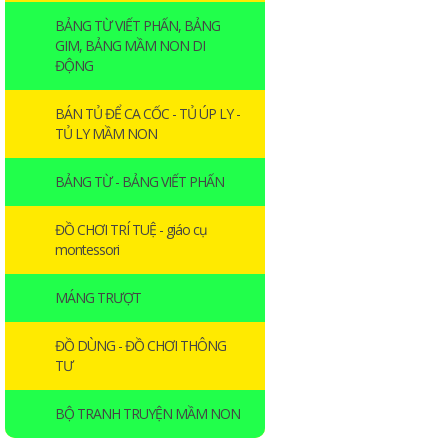
BẢNG TỪ VIẾT PHẤN, BẢNG
GIM, BẢNG MẦM NON DI
ĐỘNG
BÁN TỦ ĐỂ CA CỐC - TỦ ÚP LY -
TỦ LY MẦM NON
BẢNG TỪ - BẢNG VIẾT PHẤN
ĐỒ CHƠI TRÍ TUỆ - giáo cụ
montessori
MÁNG TRƯỢT
ĐỒ DÙNG - ĐỒ CHƠI THÔNG
TƯ
BỘ TRANH TRUYỆN MẦM NON