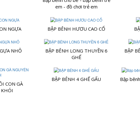
Bập bênh cho bé - bập bênh trẻ
em - đồ chơi trẻ em
CON NGỰA
BẬP BÊNH HƯƠU CAO CỔ
BẬ
NGỰA NHỎ
BẬP BÊNH LONG THUYỀN 6
BẬP B
GHẾ
BẬP BÊNH 4 GHẾ GẤU
Bập bênh
ÔI CON GÀ
 KHÓI