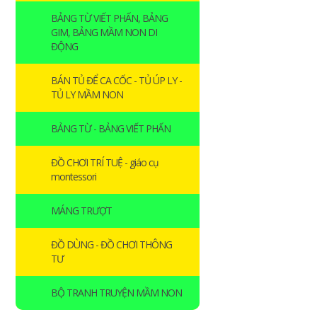
BẢNG TỪ VIẾT PHẤN, BẢNG
GIM, BẢNG MẦM NON DI
ĐỘNG
BÁN TỦ ĐỂ CA CỐC - TỦ ÚP LY -
TỦ LY MẦM NON
BẢNG TỪ - BẢNG VIẾT PHẤN
ĐỒ CHƠI TRÍ TUỆ - giáo cụ
montessori
MÁNG TRƯỢT
ĐỒ DÙNG - ĐỒ CHƠI THÔNG
TƯ
BỘ TRANH TRUYỆN MẦM NON