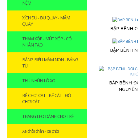
NỆM
XÍCH ĐU - ĐU QUAY - MÂM
QUAY
BẬP BÊNH 
THẢM XỐP - MÚT XỐP - CỎ
NHÂN TẠO
BẬP BÊNH 
BẢNG BIỂU MẦM NON - BẢNG
TỪ
THÚ NHÚN LÒ XO
BẬP BÊNH Đ
NGUYÊN
BỂ CHƠI CÁT - BÊ CÁT - ĐỒ
CHƠI CÁT
THANG LEO DÀNH CHO TRẺ
Xe chòi chân - xe chòi