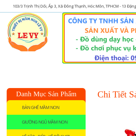
103/3 Trịnh Thị Dối, Ấp 3, Xã Đông Thạnh, Hóc Môn, TPHCM - 13 Đặn
Trang chủ
Về chúng tôi
Chi Tiết 
Danh Mục Sản Phẩm
BÀN GHẾ MẦM NON
GIƯỜNG NGỦ MẦM NON