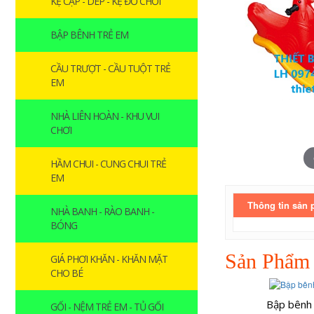
KỆ CẶP - DÉP - KỆ ĐỒ CHƠI
BẬP BÊNH TRẺ EM
CẦU TRƯỢT - CẦU TUỘT TRẺ
EM
NHÀ LIÊN HOÀN - KHU VUI
CHƠI
HẦM CHUI - CUNG CHUI TRẺ
EM
Thông tin sản
NHÀ BANH - RÀO BANH -
BÓNG
Sản Phẩm
GIÁ PHƠI KHĂN - KHĂN MẶT
CHO BÉ
Bập bênh
GỐI - NỆM TRẺ EM - TỦ GỐI