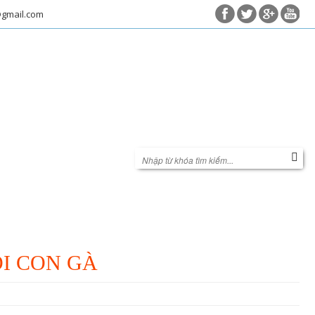
@gmail.com
iên hệ
I CON GÀ