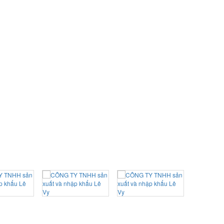
Bài trí bàn học
theo phong