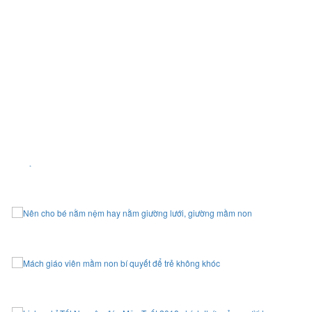
thủy giúp con thành đạt
4 bí quyết chọn
bàn học cho bé
yêu đúng chuẩn
Bập bênh dành cho trẻ em
Cho bé nằm
giường mầm
non hay nằm nệm tại trường
TIN TỨC MỚI
Tổng hợp 101 trò chơi dân gian cho trẻ mầm non - Thiết bị
mầm non Lê Vy
Nên
cho bé
nằm nệm hay nằm giường lưới, giường mầm non
Mách giáo
viên mầm non
bí quyết để trẻ không khóc