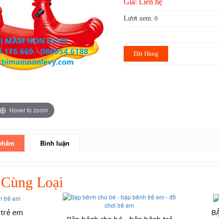
Giá: Liên hệ
Lượt xem:
0
Đặt Hàng
Hover to zoom
 phẩm
Bình luận
 Cùng Loại
 trẻ em
B