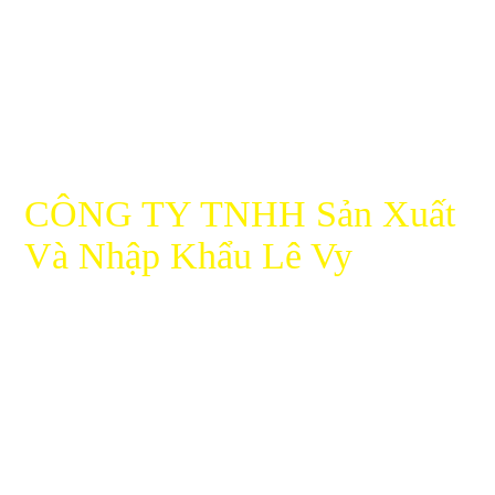
CÔNG TY TNHH Sản Xuất
Và Nhập Khẩu Lê Vy
Đ/C xưởng : 103/3 Trịnh Thị Dối, Ấp 3, Đông Thạnh, Hóc Môn,
TP.HCM
Kho hàng : 103/3 đường 7-1, Đông Thạnh, Hóc Môn, Hồ Chí
Minh
Điện Thoại : 0974176669 ( có zalo)
Email : phattrienlevy@gmail.com