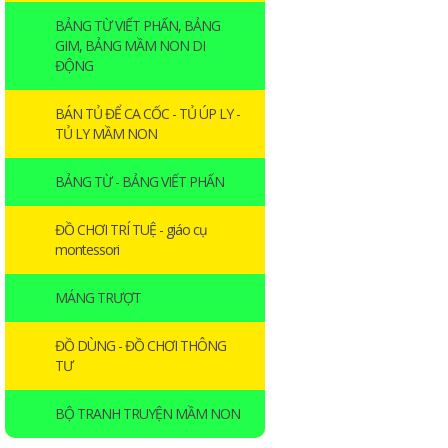
BẢNG TỪ VIẾT PHẤN, BẢNG
GIM, BẢNG MẦM NON DI
ĐỘNG
BÁN TỦ ĐỂ CA CỐC - TỦ ÚP LY -
TỦ LY MẦM NON
BẢNG TỪ - BẢNG VIẾT PHẤN
ĐỒ CHƠI TRÍ TUỆ - giáo cụ
montessori
MÁNG TRƯỢT
ĐỒ DÙNG - ĐỒ CHƠI THÔNG
TƯ
BỘ TRANH TRUYỆN MẦM NON