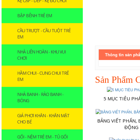
KỆ CẶP - DÉP - KỆ ĐỒ CHƠI
BẬP BÊNH TRẺ EM
CẦU TRƯỢT - CẦU TUỘT TRẺ
EM
NHÀ LIÊN HOÀN - KHU VUI
Thông tin sản ph
CHƠI
HẦM CHUI - CUNG CHUI TRẺ
Sản Phẩm C
EM
NHÀ BANH - RÀO BANH -
5 MỤC TIÊU PH
BÓNG
GIÁ PHƠI KHĂN - KHĂN MẶT
BẢNG VIẾT PHẤN, 
CHO BÉ
ĐỘNG
GỐI - NỆM TRẺ EM - TỦ GỐI