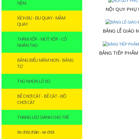
NỆM
NỘI QUY PHỤ
XÍCH ĐU - ĐU QUAY - MÂM
QUAY
BẢNG LỄ GIÁO 
THẢM XỐP - MÚT XỐP - CỎ
NHÂN TẠO
BẢNG TIẾP PHẨM
BẢNG BIỂU MẦM NON - BẢNG
TỪ
THÚ NHÚN LÒ XO
BỂ CHƠI CÁT - BÊ CÁT - ĐỒ
CHƠI CÁT
THANG LEO DÀNH CHO TRẺ
Xe chòi chân - xe chòi