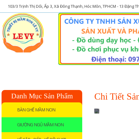
103/3 Trịnh Thị Dối, Ấp 3, Xã Đông Thạnh, Hóc Môn, TPHCM - 13 Đặng 
Trang chủ
Về chúng tôi
Chi Tiết S
Danh Mục Sản Phẩm
BÀN GHẾ MẦM NON
GIƯỜNG NGỦ MẦM NON