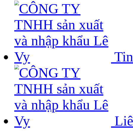
Tin
Liê