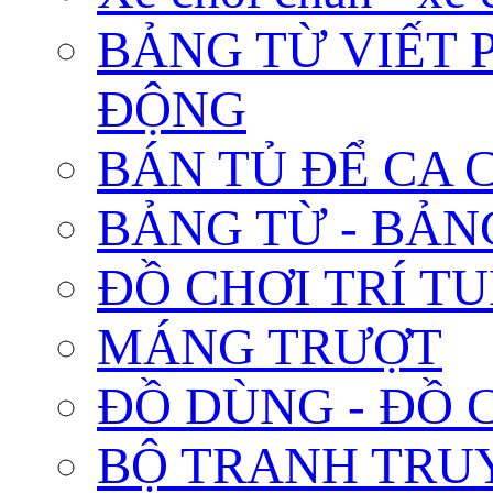
BẢNG TỪ VIẾT 
ĐỘNG
BÁN TỦ ĐỂ CA C
BẢNG TỪ - BẢN
ĐỒ CHƠI TRÍ TUỆ 
MÁNG TRƯỢT
ĐỒ DÙNG - ĐỒ 
BỘ TRANH TRU