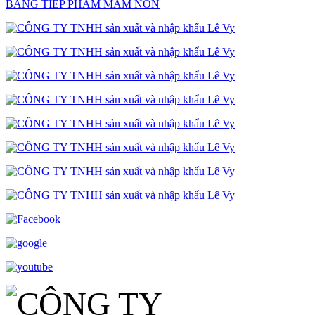
BẢNG TIẾP PHẨM MẦM NON