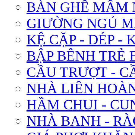
BÀN GHẾ MẦM
GIƯỜNG NGỦ 
KỆ CẶP - DÉP -
BẬP BÊNH TRẺ 
CẦU TRƯỢT - C
NHÀ LIÊN HOÀN
HẦM CHUI - CU
NHÀ BANH - RÀ