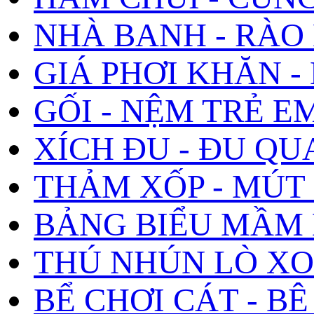
NHÀ BANH - RÀO
GIÁ PHƠI KHĂN 
GỐI - NỆM TRẺ E
XÍCH ĐU - ĐU Q
THẢM XỐP - MÚT 
BẢNG BIỂU MẦM 
THÚ NHÚN LÒ XO
BỂ CHƠI CÁT - BÊ