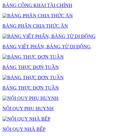
BẢNG CÔNG KHAI TÀI CHÍNH
BẢNG PHÂN CHIA THỨC ĂN
BẢNG VIẾT PHẤN, BẢNG TỪ DI ĐỘNG
BẢNG THỰC ĐƠN TUẦN
BẢNG THỰC ĐƠN TUẦN
NỘI QUY PHỤ HUYNH
NỘI QUY NHÀ BẾP