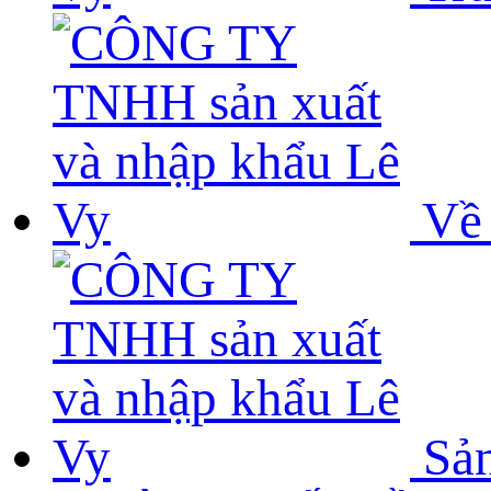
Về 
Sả