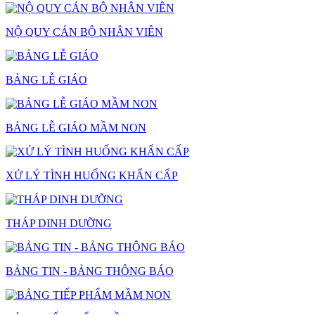
NỘ QUY CÁN BỘ NHÂN VIÊN
BẢNG LỄ GIÁO
BẢNG LỄ GIÁO MẦM NON
XỬ LÝ TÌNH HUỐNG KHẨN CẤP
THÁP DINH DƯỠNG
BẢNG TIN - BẢNG THÔNG BÁO