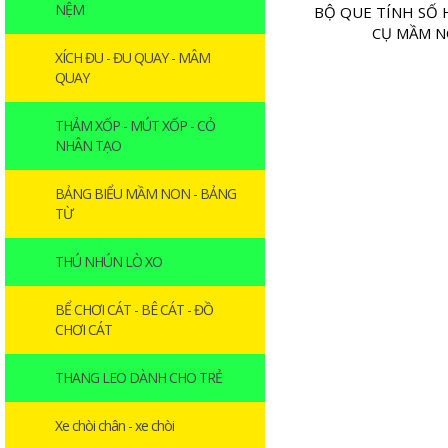
NỆM
BỘ QUE TÍNH SỐ 
CỤ MẦM 
XÍCH ĐU - ĐU QUAY - MÂM
QUAY
THẢM XỐP - MÚT XỐP - CỎ
NHÂN TẠO
BẢNG BIỂU MẦM NON - BẢNG
TỪ
THÚ NHÚN LÒ XO
BỂ CHƠI CÁT - BÊ CÁT - ĐỒ
CHƠI CÁT
THANG LEO DÀNH CHO TRẺ
Xe chòi chân - xe chòi