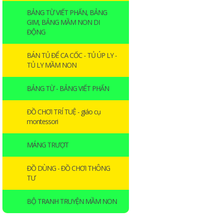
BẢNG TỪ VIẾT PHẤN, BẢNG
GIM, BẢNG MẦM NON DI
ĐỘNG
BÁN TỦ ĐỂ CA CỐC - TỦ ÚP LY -
TỦ LY MẦM NON
BẢNG TỪ - BẢNG VIẾT PHẤN
ĐỒ CHƠI TRÍ TUỆ - giáo cụ
montessori
MÁNG TRƯỢT
ĐỒ DÙNG - ĐỒ CHƠI THÔNG
TƯ
BỘ TRANH TRUYỆN MẦM NON