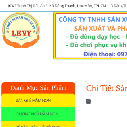
103/3 Trịnh Thị Dối, Ấp 3, Xã Đông Thạnh, Hóc Môn, TPHCM - 13 Đặng 
Trang chủ
Về chúng tôi
Chi Tiết S
Danh Mục Sản Phẩm
BÀN GHẾ MẦM NON
GIƯỜNG NGỦ MẦM NON