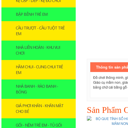
KỆ CẶP - DÉP - KỆ ĐỒ CHƠI
BẬP BÊNH TRẺ EM
CẦU TRƯỢT - CẦU TUỘT TRẺ
EM
NHÀ LIÊN HOÀN - KHU VUI
CHƠI
HẦM CHUI - CUNG CHUI TRẺ
Thông tin sản ph
EM
Đồ chơi thông minh, g
Giáo cụ mầm non, giá
NHÀ BANH - RÀO BANH -
bảng chữ cái bằng gỗ 
BÓNG
GIÁ PHƠI KHĂN - KHĂN MẶT
Sản Phẩm C
CHO BÉ
GỐI - NỆM TRẺ EM - TỦ GỐI